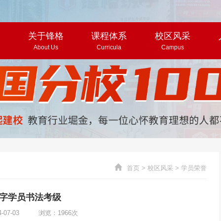
页
关于锋格
课程体系
校区风采
About Us
Curricula
Campus
首页
>
校区风采
>
学员荣誉
字学员书法考级
4-07-03 浏览：1966次