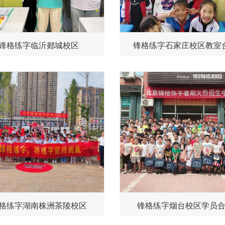
锋格练字临沂郯城校区
锋格练字石家庄校区教室
格练字湖南株洲茶陵校区
锋格练字烟台校区学员