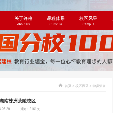
页
关于锋格
课程体系
校区风采
About Us
Curricula
Campus
首页
>
校区风采
>
学员荣誉
湖南株洲茶陵校区
3-05-29 浏览：2161次