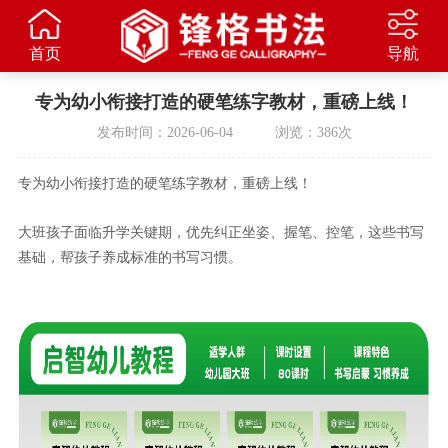
首页
导航
专为幼小衔接打造的硬笔练字教材，重磅上线！
发布时间：2026-06-04 浏览：386次
专为幼小衔接打造的硬笔练字教材
，
重磅上线！
大班孩子
面临
升学关键期，优先纠正坐姿、握笔
、控笔，这些
书写
基础
，
帮孩子养成标准
的
书写习惯。