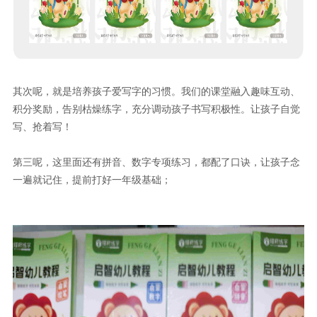
其次呢，
就是培养孩子
爱写字
的
习惯
。
我们的课堂
融入趣味互动、
积分奖励，告别枯燥练字，充分调动孩子书写积极性。
让
孩子自觉
写、抢着写！
第三呢，
这里面还有
拼音、数字专项
练习
，
都配了口诀，
让孩子
念
一遍就记住
，
提前
打好
一年级基础；