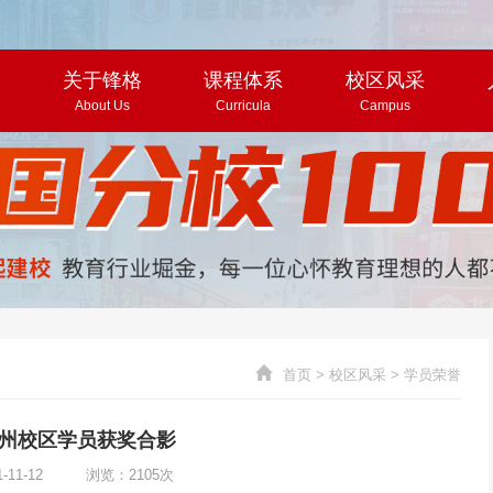
页
关于锋格
课程体系
校区风采
About Us
Curricula
Campus
首页
>
校区风采
>
学员荣誉
州校区学员获奖合影
1-11-12 浏览：2105次