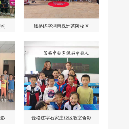
合照
锋格练字湖南株洲茶陵校区
合影
锋格练字石家庄校区教室合影