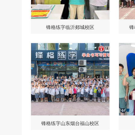
锋格练字临沂郯城校区
锋
锋格练字山东烟台福山校区