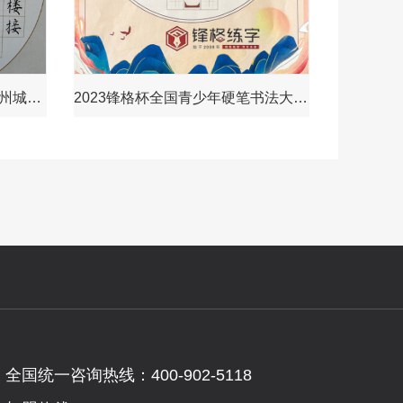
密云校区作品展示——《登柳州城楼寄漳汀封连四州》
2023锋格杯全国青少年硬笔书法大赛获奖作品-《清平调》
全国统一咨询热线：400-902-5118