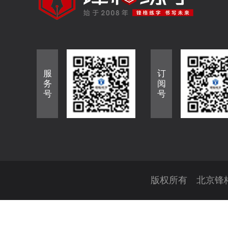
服
订
务
阅
号
号
版权所有 北京锋