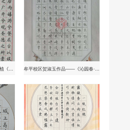
河南泌阳校区作品展示——曹植《铜雀台赋》
牟平校区贺淑玉作品——《沁园春·长沙》