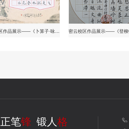
亳州校区作品展示——《卜算子·咏梅》
正笔
锋
锻人
格