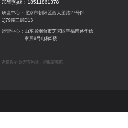
加盟热线：18511861378
研发中心：北京市朝阳区西大望路27号[2-
1]79幢三层D13
运营中心：
山东省烟台市芝罘区幸福南路华信
家居8号电梯5楼
友情提示:投资有风险，加盟需谨慎