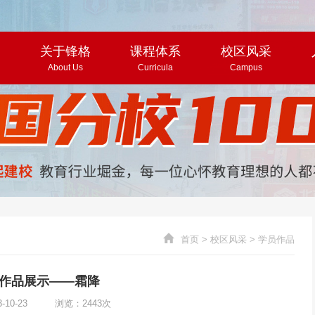
页
关于锋格
课程体系
校区风采
About Us
Curricula
Campus
首页
>
校区风采
>
学员作品
作品展示——霜降
3-10-23 浏览：2443次