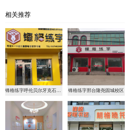
相关推荐
锋格练字呼伦贝尔牙克石校区
锋格练字邢台隆尧固城校区