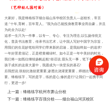
大家好，我是锋格练字烟台福山东华校区负责人---赵校长，常言
道:“十年,育树，百年育人。”我为自己能投身教育事业而自豪，并且
为此全力以赴!
追求一生只为一件事，以专一、专心、专注为理念;以弘扬传统文
化，普及书法教育，传承书法艺术，让中国人写好中国字为宗旨，
用我们的生花妙笔给同学们带来新的启迪，是我始终如一的追求!
一年好景君须记，正是橙黄橘绿时。如今正是一年中美好的时光，
我们将一如既往继续扬帆起航!俗话说:眉头无一事，笔下有千年”在
孩子成长的这座大厦中，我愿成为一块坚实的基石!
后我想说:鼓励比激励更重要,渗透比浇灌更重要，师德比学识更重
要。锋格练字，写的是字，练的是心,修的是行!让我们一起携手同
行，更进一步!
上一篇：
锋格练字杭州市萧山分校
下一篇：
锋格练字百强分校——烟台福山河滨校区