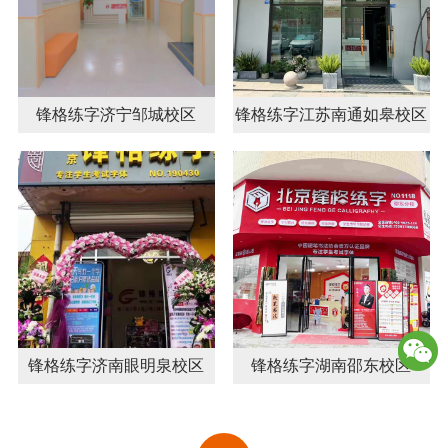
锋格练字济宁邹城校区
锋格练字江苏南通如皋校区
锋格练字济南眼明泉校区
锋格练字湖南邵东校区