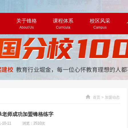
页
关于锋格
课程体系
校区风采
About Us
Curricula
Campus
首页
>
加盟动态
单老师成功加盟锋格练字
1-10-11 浏览：2510次