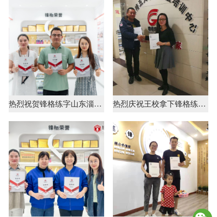
热烈祝贺锋格练字山东淄博周村校区成立！
热烈庆祝王校拿下锋格练字乌鲁木齐幸福路分校