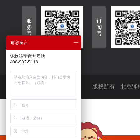
服
订
务
阅
号
号
请您留言
锋格练字官方网站
400-902-5118
版权所有 北京锋