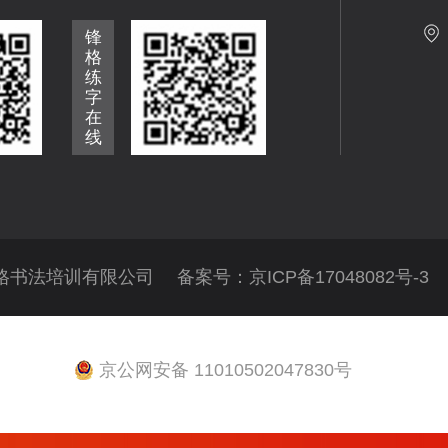
锋
格
练
字
在
线
格书法培训有限公司 备案号：
京ICP备17048082号-3
京公网安备 11010502047830号