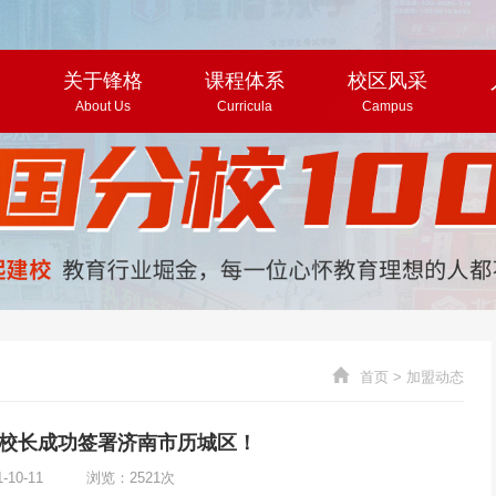
页
关于锋格
课程体系
校区风采
About Us
Curricula
Campus
首页
>
加盟动态
校长成功签署济南市历城区！
1-10-11 浏览：2521次