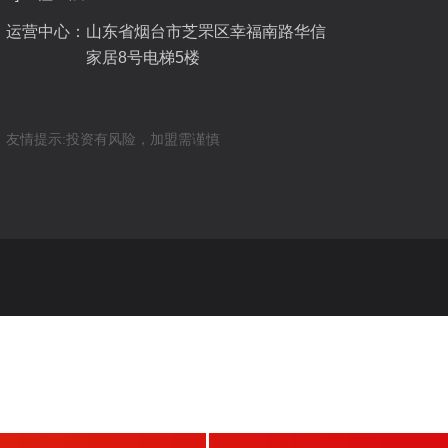
运营中心：
山东省烟台市芝罘区幸福南路华信
家居8号电梯5楼
友情提示:投资有风险，加盟需谨慎