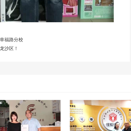
幸福路分校
龙沙区！