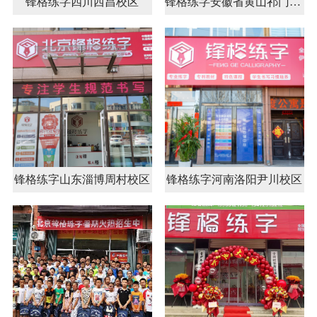
锋格练字四川西昌校区
锋格练字安徽省黄山祁门校区
锋格练字山东淄博周村校区
锋格练字河南洛阳尹川校区