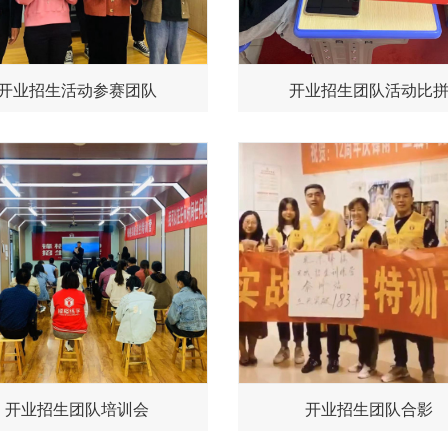
开业招生活动参赛团队
开业招生团队活动比
开业招生团队培训会
开业招生团队合影