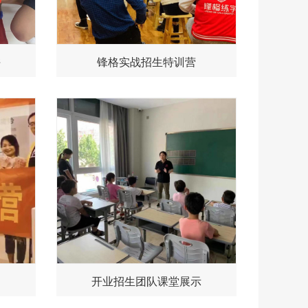
拼
锋格实战招生特训营
开业招生团队课堂展示