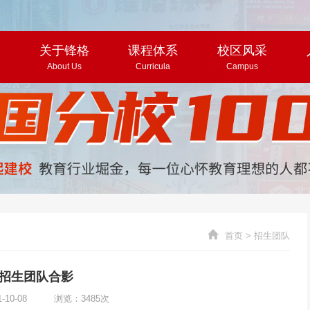
页
关于锋格
课程体系
校区风采
About Us
Curricula
Campus
首页
>
招生团队
招生团队合影
1-10-08 浏览：3485次