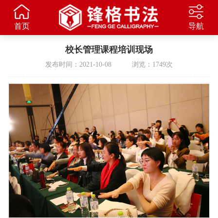
首页
导航
校长管理课程培训现场
发布时间：2021-10-08 浏览：1749次