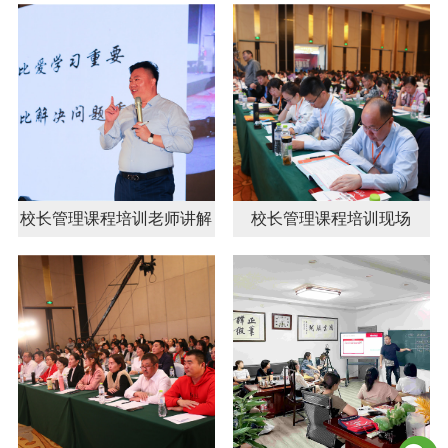
校长管理课程培训老师讲解
校长管理课程培训现场