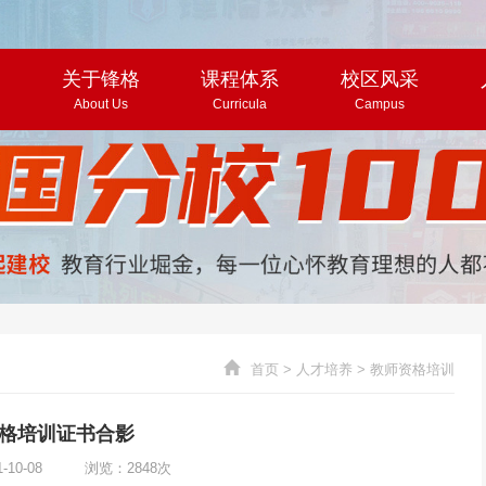
页
关于锋格
课程体系
校区风采
About Us
Curricula
Campus
首页
>
人才培养
>
教师资格培训
格培训证书合影
1-10-08 浏览：2848次